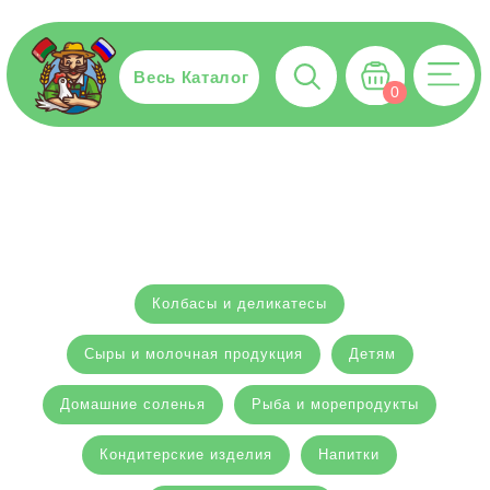
Весь Каталог
0
Колбасы и деликатесы
Сыры и молочная продукция
Детям
Домашние соленья
Рыба и морепродукты
Кондитерские изделия
Напитки