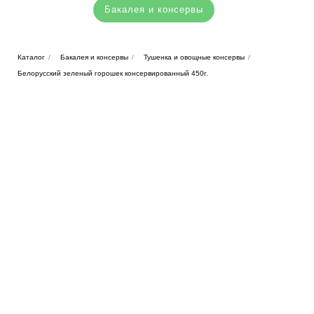
Бакалея и консервы
Каталог
/
Бакалея и консервы
/
Тушенка и овощные консервы
/
Белорусский зеленый горошек консервированный 450г.