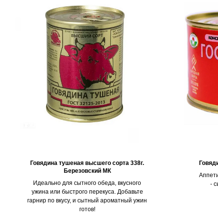
Говядина тушеная высшего сорта 338г.
Говяд
Березовский МК
Аппети
Идеально для сытного обеда, вкусного
- 
ужина или быстрого перекуса. Добавьте
гарнир по вкусу, и сытный ароматный ужин
готов!