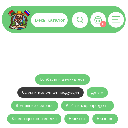
Весь Каталог
0
Колбасы и деликатесы
Сыры и молочная продукция
Детям
Домашние соленья
Рыба и морепродукты
Кондитерские изделия
Напитки
Бакалея