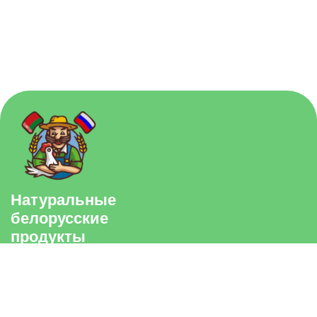
3-й Павелецкий проезд, 4
Большие Каменщики 21/8
©2015-2026 белорусский фермер
Политика конфиденциальности
ИП Шевченко А.В. ОГРНИП 318502200020802 ИНН
502240075409