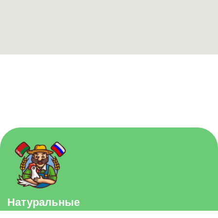
+7(977)468-37-99
+7(985)346-40-85
belarus-market@mail.ru
3-й Павелецкий проезд, 4
Большие Каменщики 21/8
©2015-2026 белорусский фермер
Политика конфиденциальности
ИП Шевченко А.В. ОГРНИП 318502200020802 ИНН
502240075409