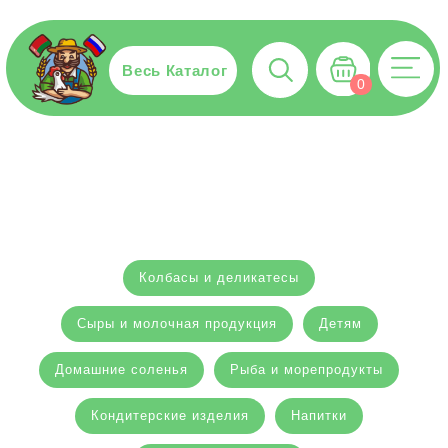
Весь Каталог
0
Колбасы и деликатесы
Сыры и молочная продукция
Детям
Домашние соленья
Рыба и морепродукты
Кондитерские изделия
Напитки