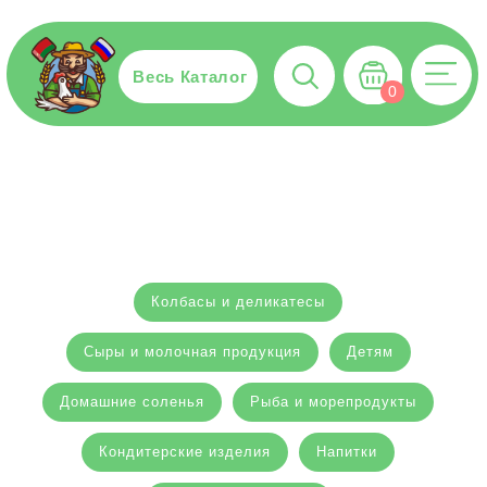
Весь Каталог
0
Колбасы и деликатесы
Сыры и молочная продукция
Детям
Домашние соленья
Рыба и морепродукты
Кондитерские изделия
Напитки