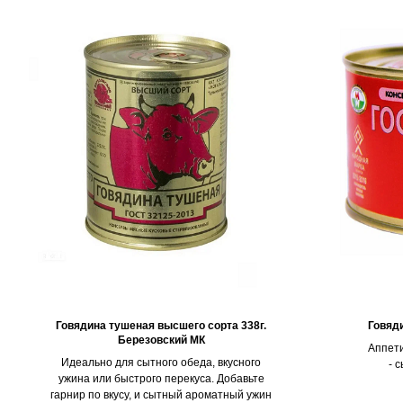
Говядина тушеная высшего сорта 338г.
Говяд
Березовский МК
Аппети
Идеально для сытного обеда, вкусного
- 
ужина или быстрого перекуса. Добавьте
гарнир по вкусу, и сытный ароматный ужин