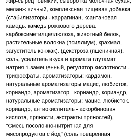
жир-сырец говяжий, сыворотка молочная сухая,
меланж яичный, комплексная пищевая добавка
(стабилизаторы - каррагинан, ксантановая
камедь, камедь рожкового дерева,
карбоксиметилцеллюлоза, животный белок,
растительные волокна (псиллиум), крахмал,
загуститель конжак), (декстроза (пшеничная),
соль, усилитель вкуса и аромата глутамат
натрия 1-замещенный, регулятор кислотности -
трифосфаты, ароматизаторы: кардамон,
натуральные ароматизаторы мацис, любисток,
кориандр, ароматизатор - кориандр, кориандр,
натуральные ароматизаторы: мацис, любисток,
кориандр, антиокислитель - аскорбиновая
кислота, пряности, экстракты пряностей),
"Смесь посолочно-нитритная для
мясопродуктов с йод" (соль поваренная