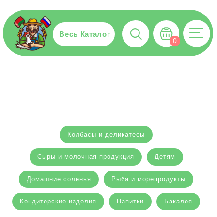
Весь Каталог
0
Колбасы и деликатесы
Сыры и молочная продукция
Детям
Домашние соленья
Рыба и морепродукты
Кондитерские изделия
Напитки
Бакалея