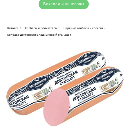
Бакалея и консервы
Каталог
/
Колбасы и деликатесы
/
Вареные колбасы и сосиски
/
Колбаса Докторская Владимирский стандарт