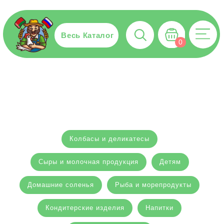
Весь Каталог
0
Колбасы и деликатесы
Сыры и молочная продукция
Детям
Домашние соленья
Рыба и морепродукты
Кондитерские изделия
Напитки