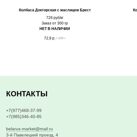
Колбаса Докторская с маслицем Брест
К
729 руб/кг
Заказ от 300 гр
НЕТ В НАЛИЧИИ
72,9
р.
/
100 г
КОНТАКТЫ
+7(977)468-37-99
+7(985)346-40-85
belarus-market@mail.ru
3-й Павелецкий проезд, 4