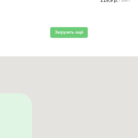
219,9
р.
/
100 г
Загрузить ещё