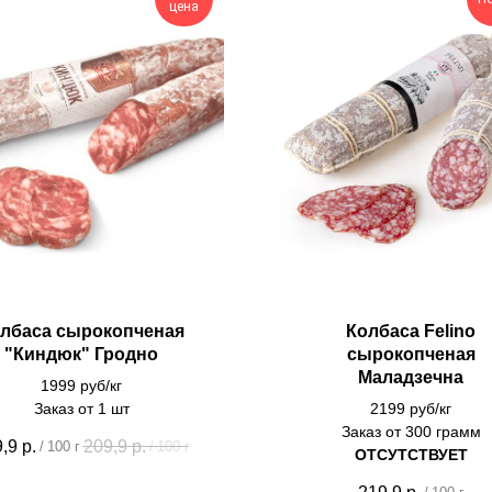
цена
лбаса сырокопченая
Колбаса Felino
"Киндюк" Гродно
сырокопченая
Маладзечна
1999 руб/кг
Заказ от 1 шт
2199 руб/кг
Заказ от 300 грамм
,9
р.
209,9
р.
/
100 г
/
100 г
ОТСУТСТВУЕТ