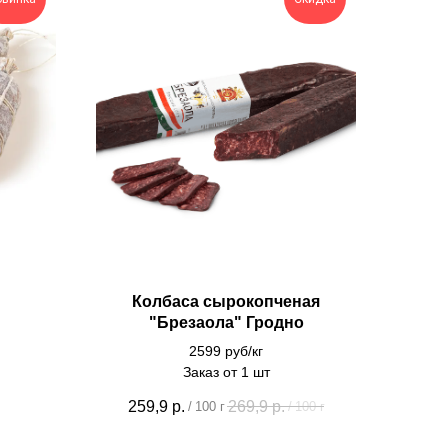
Колбаса сырокопченая
"Брезаола" Гродно
2599 руб/кг
Заказ от 1 шт
259,9
р.
269,9
р.
/
100 г
/
100 г