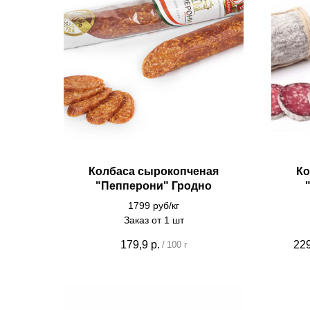
Колбаса сырокопченая
Ко
"Пепперони" Гродно
1799 руб/кг
Заказ от 1 шт
179,9
р.
229
/
100 г