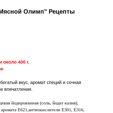
"Мясной Олимп" Рецепты
 около 400 г.
не
богатый вкус, аромат специй и сочная
е впечатления.
евая йодированная (соль, йодат калия),
и аромата Е621,антиокислители Е301, Е316,