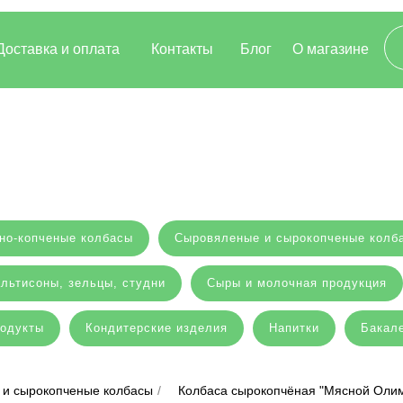
Доставка и оплата
Контакты
Блог
О магазине
но-копченые колбасы
Сыровяленые и сырокопченые колб
льтисоны, зельцы, студни
Сыры и молочная продукция
родукты
Кондитерские изделия
Напитки
Бакале
и сырокопченые колбасы
/
Колбаса сырокопчёная "Мясной Оли