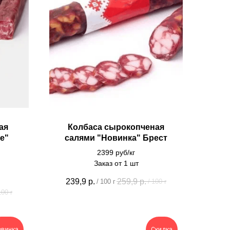
ая
Колбаса сырокопченая
е"
салями "Новинка" Брест
2399 руб/кг
Заказ от 1 шт
239,9
р.
259,9
р.
/
100 г
/
100 г
100 г
овинка
Скидка