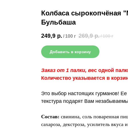
Колбаса сырокопчёная 
Бульбаша
249,9
р.
269,9
р.
/
100 г
/
100 г
Добавить в корзину
Заказ от 1 палки, в
ес одной палки
Количество указывается в корзи
Это выбор настоящих гурманов! Ее 
текстура подарят Вам незабываемы
Состав:
свинина, соль поваренная пищ
сахароза, декстроза, усилитель вкуса 