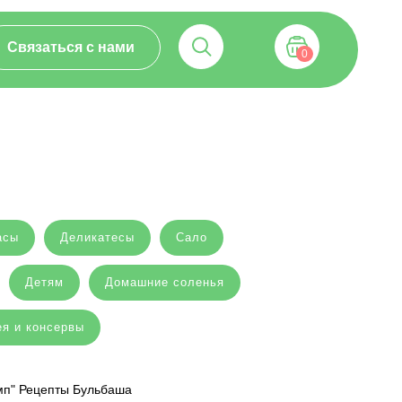
Связаться с нами
0
асы
Деликатесы
Сало
Детям
Домашние соленья
я и консервы
мп" Рецепты Бульбаша