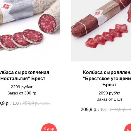
лбаса сырокопченая
Колбаса сыровялен
"Ностальгия" Брест
"Брестское угощени
Брест
2299 руб/кг
Заказ от 300 гр
2099 руб/кг
Заказ от 1 шт
,9
р.
259,9
р.
/
100 г
/
100 г
209,9
р.
219,9
р.
/
100 г
/
Супер
Н