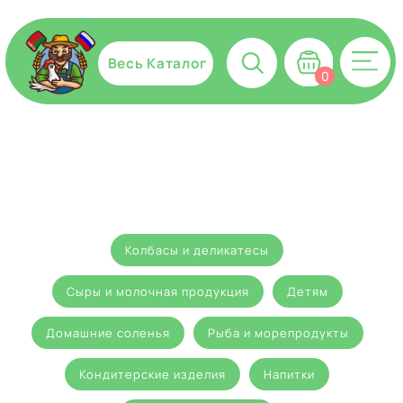
Весь Каталог
0
Колбасы и деликатесы
Сыры и молочная продукция
Детям
Домашние соленья
Рыба и морепродукты
Кондитерские изделия
Напитки