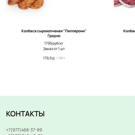
Колбаса сырокопченая "Пепперони"
Колба
Гродно
1799 руб/кг
Заказ от 1 шт
179,9
р.
/
100 г
КОНТАКТЫ
+7(977)468-37-99