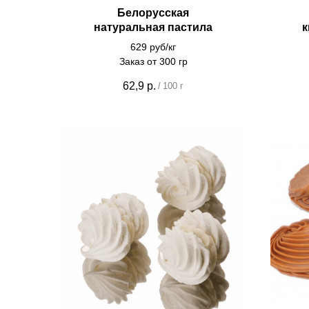
Белорусская
натуральная пастила
к
629 руб/кг
Заказ от 300 гр
62,9
р.
/
100 г