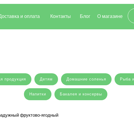
Доставка и оплата
Контакты
Блог
О магазине
я продукция
Детям
Домашние соленья
Рыба 
Напитки
Бакалея и консервы
адужный фруктово-ягодный