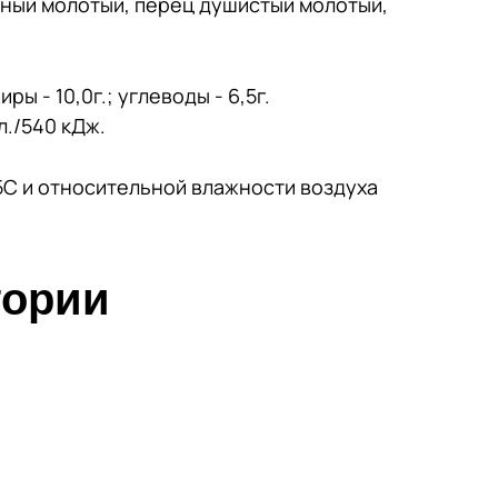
ный молотый, перец душистый молотый,
ры - 10,0г.; углеводы - 6,5г.
л./540 кДж.
25С и относительной влажности воздуха
гории