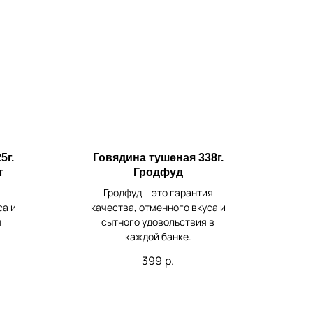
5г.
Говядина тушеная 338г.
т
Гродфуд
Гродфуд – это гарантия
са и
качества, отменного вкуса и
я
сытного удовольствия в
каждой банке.
399
р.