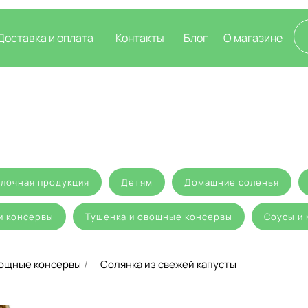
Доставка и оплата
Контакты
Блог
О магазине
лочная продукция
Детям
Домашние соленья
и консервы
Тушенка и овощные консервы
Соусы и
вощные консервы
Солянка из свежей капусты
/