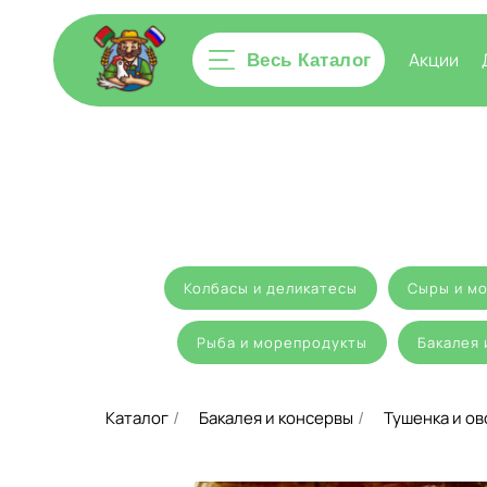
Акции
Весь Каталог
Колбасы и деликатесы
Сыры и мо
Рыба и морепродукты
Бакалея 
Каталог
Бакалея и консервы
Тушенка и о
/
/