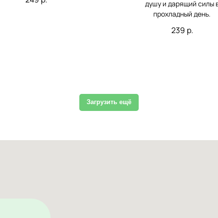
душу и дарящий силы 
прохладный день.
239
р.
Загрузить ещё