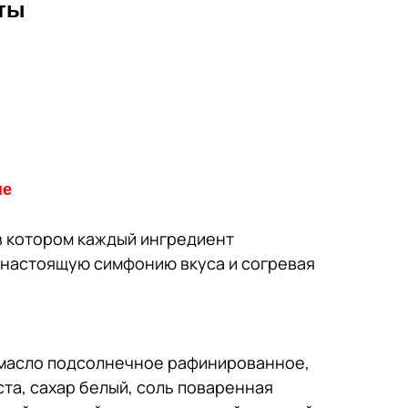
сты
не
в котором каждый ингредиент
 настоящую симфонию вкуса и согревая
 масло подсолнечное рафинированное,
ста, сахар белый, соль поваренная