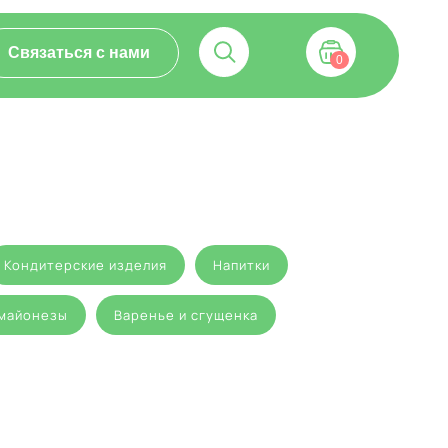
Связаться с нами
0
Кондитерские изделия
Напитки
 майонезы
Варенье и сгущенка