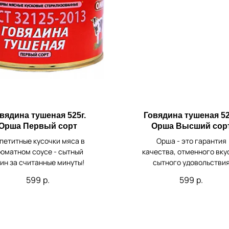
вядина тушеная 525г.
Говядина тушеная 52
Орша Первый сорт
Орша Высший сор
петитные кусочки мяса в
Орша - это гарантия
оматном соусе - сытный
качества, отменного вку
ин за считанные минуты!
сытного удовольстви
599
р.
599
р.