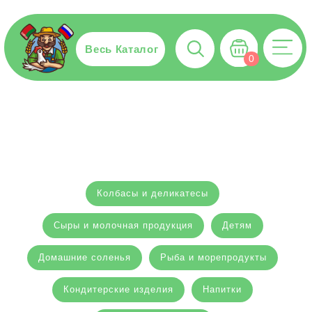
Весь Каталог
0
Колбасы и деликатесы
Сыры и молочная продукция
Детям
Домашние соленья
Рыба и морепродукты
Кондитерские изделия
Напитки