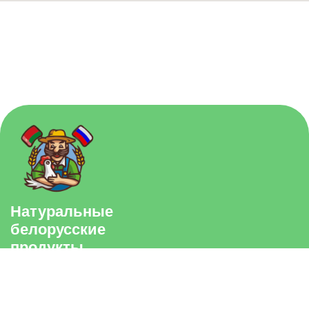
belarus-market@mail.ru
3-й Павелецкий проезд, 4
Большие Каменщики 21/8
©2015-2026 белорусский фермер
Политика конфиденциальности
ИП Шевченко А.В. ОГРНИП 318502200020802 ИНН
502240075409