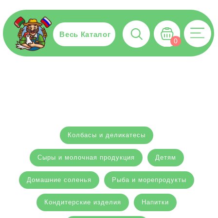
Весь Каталог
0
Колбасы и деликатесы
Сыры и молочная продукция
Детям
Домашние соленья
Рыба и морепродукты
Кондитерские изделия
Напитки