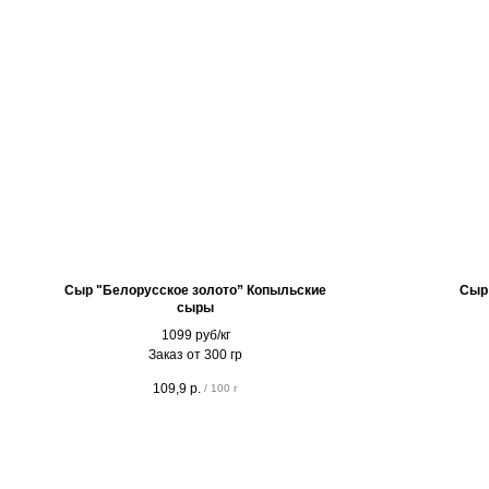
Сыр "Белорусское золото” Копыльские
Сыр
сыры
1099 руб/кг
Заказ от 300 гр
109,9
р.
/
100 г