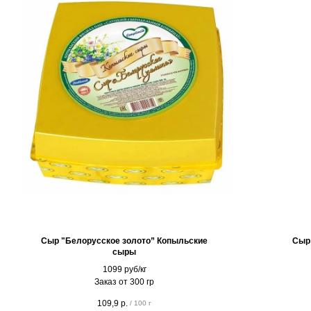
Сыр "Белорусское золото” Копыльские
Сыр
сыры
1099 руб/кг
Заказ от 300 гр
109,9
р.
/
100 г