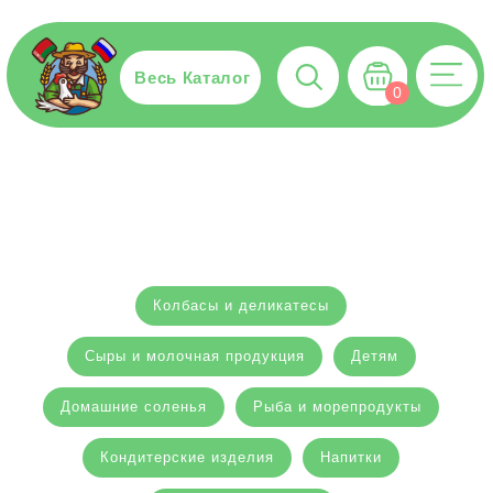
Весь Каталог
0
Колбасы и деликатесы
Сыры и молочная продукция
Детям
Домашние соленья
Рыба и морепродукты
Кондитерские изделия
Напитки