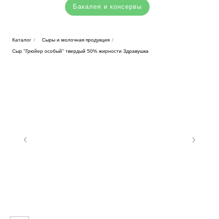
Бакалея и консервы
Каталог
/
Сыры и молочная продукция
/
Сыр "Грюйер особый" твердый 50% жирности Здравушка