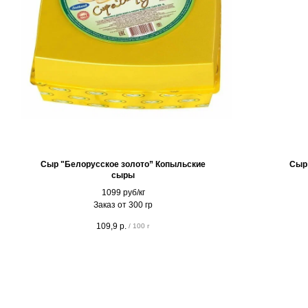
Сыр "Белорусское золото” Копыльские
Сыр
сыры
1099 руб/кг
Заказ от 300 гр
109,9
р.
/
100 г