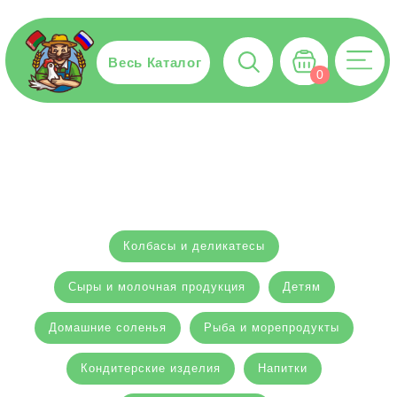
Весь Каталог
0
Колбасы и деликатесы
Сыры и молочная продукция
Детям
Домашние соленья
Рыба и морепродукты
Кондитерские изделия
Напитки