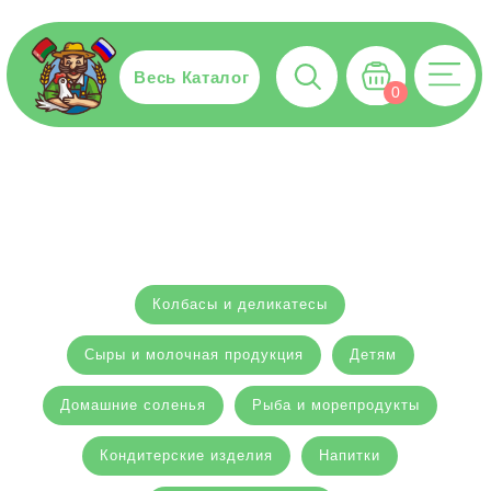
Весь Каталог
0
Колбасы и деликатесы
Сыры и молочная продукция
Детям
Домашние соленья
Рыба и морепродукты
Кондитерские изделия
Напитки