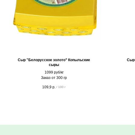
Сыр "Белорусское золото” Копыльские
Сыр
сыры
1099 руб/кг
Заказ от 300 гр
109,9
р.
/
100 г