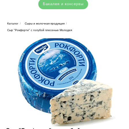
Бакалея и консервы
Каталог
/
Сыры и молочная продукция
/
Сыр "Рокфорти" с голубой плесенью Молодея